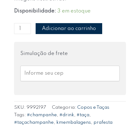
Disponibilidade:
3 em estoque
Adicionar ao carrinho
Simulação de frete
SKU:
9992197
Categoria:
Copos e Taças
Tags:
#champanhe
,
#drink
,
#taça
,
#taçachampanhe
,
kmembalagens
,
prafesta