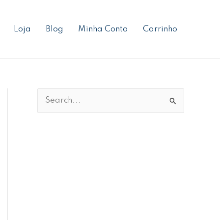
Loja
Blog
Minha Conta
Carrinho
P
e
s
q
u
i
s
a