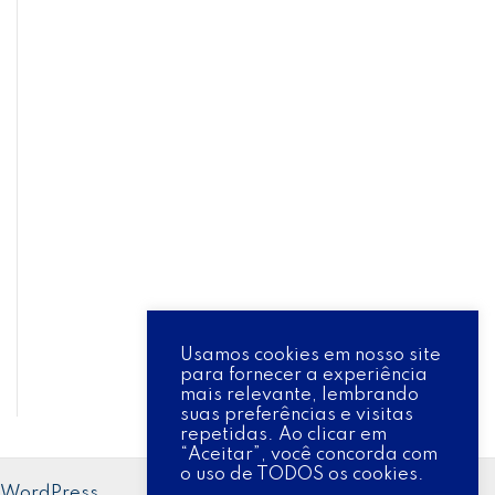
Usamos cookies em nosso site
para fornecer a experiência
mais relevante, lembrando
suas preferências e visitas
repetidas. Ao clicar em
“Aceitar”, você concorda com
o uso de TODOS os cookies.
 WordPress