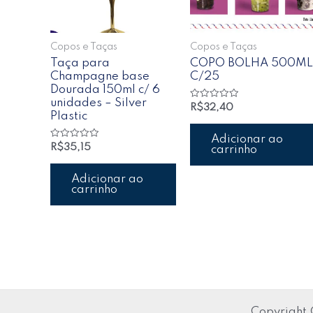
Copos e Taças
Copos e Taças
Taça para
COPO BOLHA 500ML
Champagne base
C/25
Dourada 150ml c/ 6
unidades – Silver
Avaliação
R$
32,40
0
Plastic
de
5
Adicionar ao
Avaliação
R$
35,15
carrinho
0
de
5
Adicionar ao
carrinho
Copyright