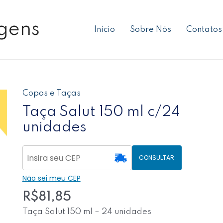
gens
Início
Sobre Nós
Contatos
Copos e Taças
Taça
Salut
Taça Salut 150 ml c/24
150
unidades
ml
c/24
unidades
CONSULTAR
quantidade
Não sei meu CEP
R$
81,85
Taça Salut 150 ml – 24 unidades