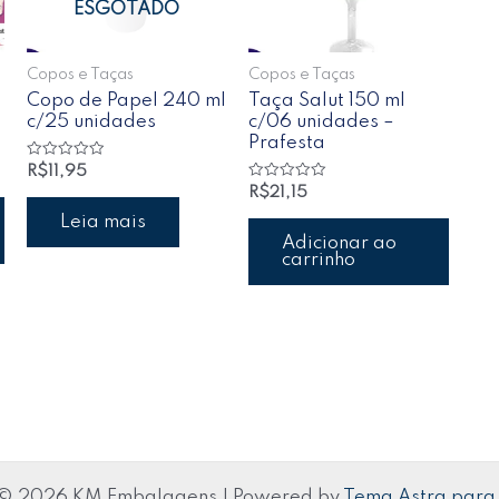
ESGOTADO
Copos e Taças
Copos e Taças
Copo de Papel 240 ml
Taça Salut 150 ml
c/25 unidades
c/06 unidades –
Prafesta
Avaliação
R$
11,95
0
Avaliação
R$
21,15
de
0
5
de
Leia mais
5
Adicionar ao
carrinho
 © 2026 KM Embalagens | Powered by
Tema Astra para