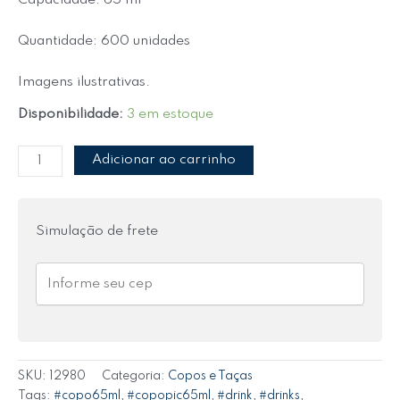
Capacidade: 65 ml
Quantidade: 600 unidades
Imagens ilustrativas.
Disponibilidade:
3 em estoque
Adicionar ao carrinho
Simulação de frete
SKU:
12980
Categoria:
Copos e Taças
Tags:
#copo65ml
,
#copopic65ml
,
#drink
,
#drinks
,