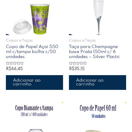
Copos e Taças
Copos e Taças
Copo de Papel Açaí 550
Taça para Champagne
ml c/tampa bolha c/50
base Prata 150ml c/ 6
unidades
unidades – Silver Plastic
Avaliação
Avaliação
R$
66,45
R$
35,15
0
0
de
de
5
5
Adicionar ao
Adicionar ao
carrinho
carrinho