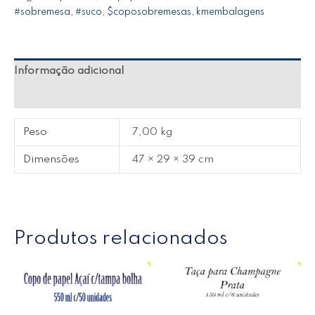
#sobremesa
,
#suco
,
$coposobremesas
,
kmembalagens
Informação adicional
Avaliações (0)
Peso
7,00 kg
Dimensões
47 × 29 × 39 cm
Produtos relacionados