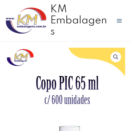
Ir
Mai
KM
para
Men
o
Embalagen
conteúdo
s
Copo
PIC
65
ml
c/600
unidades
quantidade