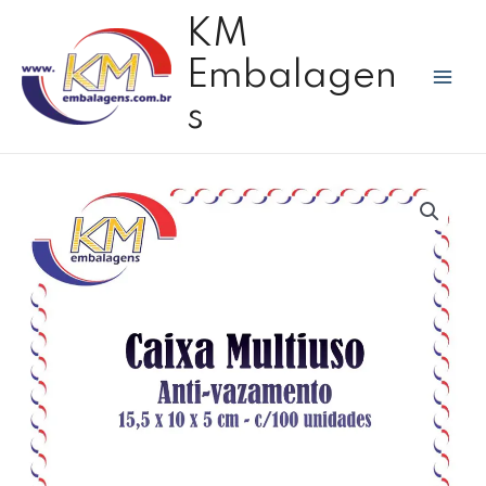
Ir
Mai
KM
para
Men
o
Embalagen
conteúdo
s
Caixa
multiuso
anti-
vazamento
c/100
unid
-
F10K
quantidade