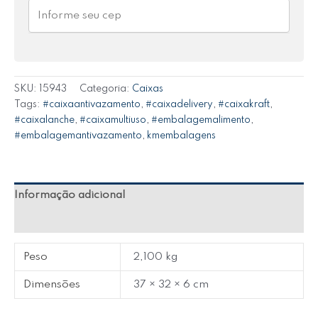
SKU:
15943
Categoria:
Caixas
Tags:
#caixaantivazamento
,
#caixadelivery
,
#caixakraft
,
#caixalanche
,
#caixamultiuso
,
#embalagemalimento
,
#embalagemantivazamento
,
kmembalagens
Informação adicional
Avaliações (0)
Peso
2,100 kg
Dimensões
37 × 32 × 6 cm