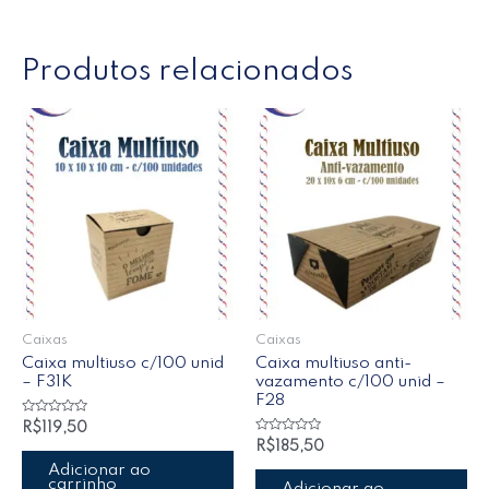
Produtos relacionados
Caixas
Caixas
Caixa multiuso c/100 unid
Caixa multiuso anti-
– F31K
vazamento c/100 unid –
F28
Avaliação
R$
119,50
0
Avaliação
R$
185,50
de
0
5
de
Adicionar ao
5
carrinho
Adicionar ao