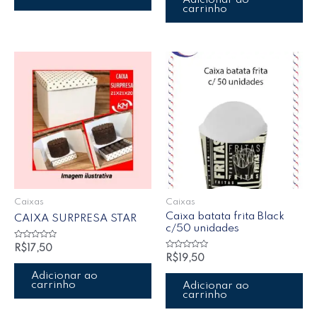
carrinho
Caixas
Caixas
Caixa batata frita Black
CAIXA SURPRESA STAR
c/50 unidades
Avaliação
R$
17,50
0
Avaliação
R$
19,50
de
0
5
de
Adicionar ao
5
carrinho
Adicionar ao
carrinho