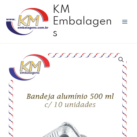
Ir
Mai
KM
para
Men
o
Embalagen
conteúdo
s
Bandeja
alumínio
retangular
c/tampa
PET
500ml
c/10
unid.
-
Wyda
quantidade