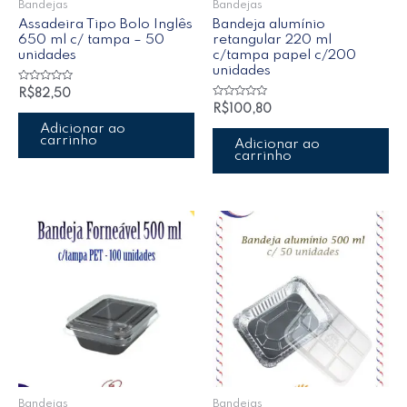
Bandejas
Bandejas
Assadeira Tipo Bolo Inglês
Bandeja alumínio
650 ml c/ tampa – 50
retangular 220 ml
unidades
c/tampa papel c/200
unidades
Avaliação
R$
82,50
0
Avaliação
R$
100,80
de
0
5
de
Adicionar ao
5
carrinho
Adicionar ao
carrinho
Bandejas
Bandejas