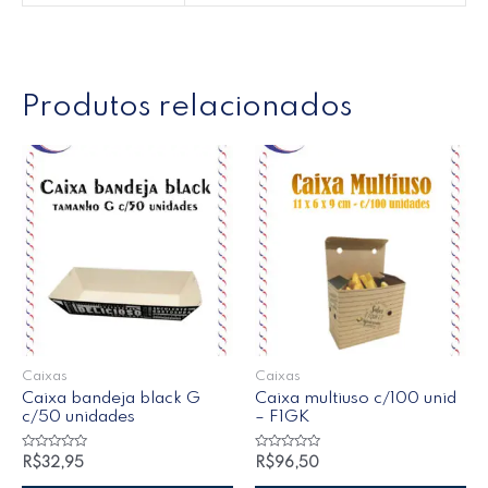
Produtos relacionados
Caixas
Caixas
Caixa bandeja black G
Caixa multiuso c/100 unid
c/50 unidades
– F1GK
Avaliação
Avaliação
R$
32,95
R$
96,50
0
0
de
de