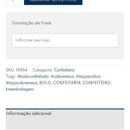
Adicionar ao carrinho
Simulação de frete
SKU:
14964
Categoria:
Confeitaria
Tags:
#boloconfeitado
,
#sobremesa
,
#taçaacrilica
,
#taçasobremesa
,
BOLO
,
CONFEITARIA
,
CONFEITEIRO
,
kmembalagens
Informação adicional
Avaliações (0)