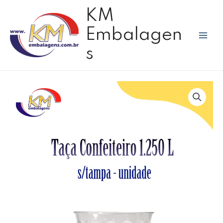
Ir
Mai
KM
para
Men
o
Embalagen
conteúdo
s
Taça
Confeiteiro
s/tampa
1.250
L
Exclusive
-
unidade
quantidade