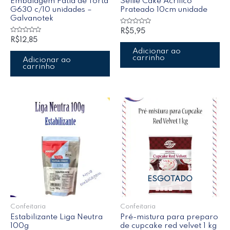
Embalagem Fatia de Torta
Selfie Cake Acrílico
G630 c/10 unidades –
Prateado 10cm unidade
Galvanotek
Avaliação
R$
5,95
0
Avaliação
R$
12,85
de
0
5
de
Adicionar ao
5
carrinho
Adicionar ao
carrinho
ESGOTADO
Confeitaria
Confeitaria
Estabilizante Liga Neutra
Pré-mistura para preparo
100g
de cupcake red velvet 1 kg