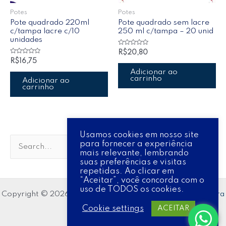
Potes
Potes
Pote quadrado 220ml
Pote quadrado sem lacre
c/tampa lacre c/10
250 ml c/tampa – 20 unid
unidades
Avaliação
R$
20,80
0
Avaliação
R$
16,75
de
0
5
de
Adicionar ao
5
carrinho
Adicionar ao
carrinho
Usamos cookies em nosso site
para fornecer a experiência
P
mais relevante, lembrando
suas preferências e visitas
e
repetidas. Ao clicar em
s
“Aceitar”, você concorda com o
uso de TODOS os cookies.
q
Copyright © 2026 KM Embalagens | Powered by
Tema Astra
u
para WordPress
Cookie settings
ACEITAR
i