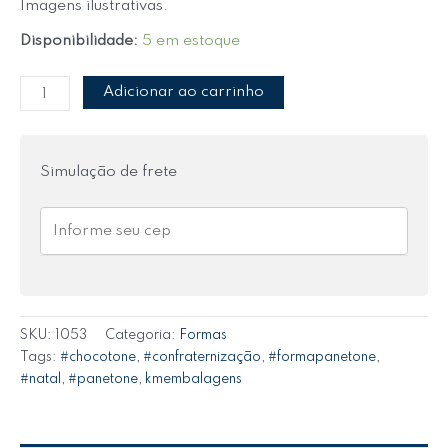
Imagens ilustrativas.
Disponibilidade:
5 em estoque
Adicionar ao carrinho
Simulação de frete
SKU:
1053
Categoria:
Formas
Tags:
#chocotone
,
#confraternização
,
#formapanetone
,
#natal
,
#panetone
,
kmembalagens