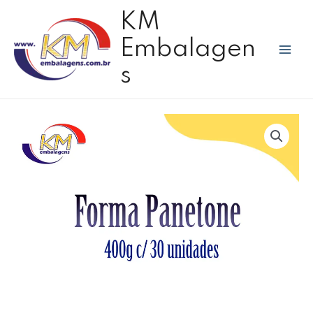
Ir
Mai
KM
para
Men
o
Embalagen
conteúdo
s
Forma
Panetone
400g
c/30
unidades
quantidade