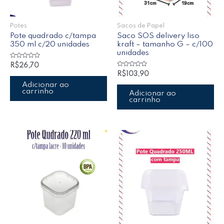
Potes
Sacos de Papel
Pote quadrado c/tampa
Saco SOS delivery liso
350 ml c/20 unidades
kraft – tamanho G – c/100
unidades
Avaliação
R$
26,70
0
Avaliação
R$
103,90
de
0
5
de
Adicionar ao
5
carrinho
Adicionar ao
carrinho