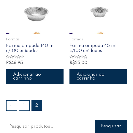
Formas
Formas
Forma empada 140 ml
Forma empada 45 ml
c/100 unidades
c/100 unidades
Avaliação
Avaliação
R$
46,95
R$
25,00
0
0
de
de
5
5
Adicionar ao
Adicionar ao
carrinho
carrinho
←
1
2
Pesquisar