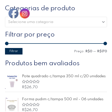
Categorias de produto
Selecione uma categoria
Filtrar por preço
Filtrar
Preço:
R$0
—
R$170
Produtos bem avaliados
Pote quadrado c/tampa 350 ml c/20 unidades
A
R$
26,70
v
a
l
Forma pudim c/tampa 500 ml - 06 unidades
i
a
ç
ã
A
R$
26,70