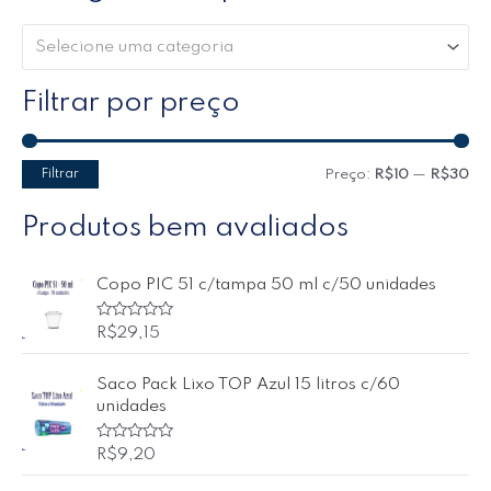
Selecione uma categoria
Filtrar por preço
Filtrar
Preço:
R$10
—
R$30
Produtos bem avaliados
Copo PIC 51 c/tampa 50 ml c/50 unidades
A
R$
29,15
v
a
l
Saco Pack Lixo TOP Azul 15 litros c/60
i
a
unidades
ç
ã
o
A
R$
9,20
0
v
d
a
e