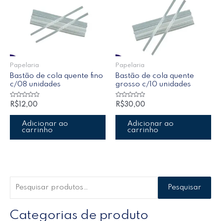
Papelaria
Papelaria
Bastão de cola quente fino
Bastão de cola quente
c/08 unidades
grosso c/10 unidades
Avaliação
Avaliação
R$
12,00
R$
30,00
0
0
de
de
5
5
Adicionar ao
Adicionar ao
carrinho
carrinho
Pesquisar
Categorias de produto